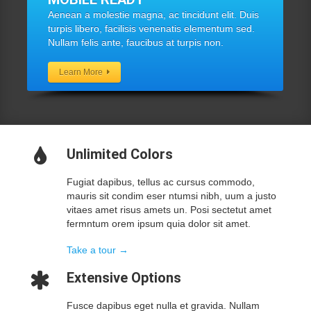
Aenean a molestie magna, ac tincidunt elit. Duis
turpis libero, facilisis venenatis elementum sed.
Nullam felis ante, faucibus at turpis non.
Learn More
Unlimited Colors
Fugiat dapibus, tellus ac cursus commodo,
mauris sit condim eser ntumsi nibh, uum a justo
vitaes amet risus amets un. Posi sectetut amet
fermntum orem ipsum quia dolor sit amet.
Take a tour →
Extensive Options
Fusce dapibus eget nulla et gravida. Nullam