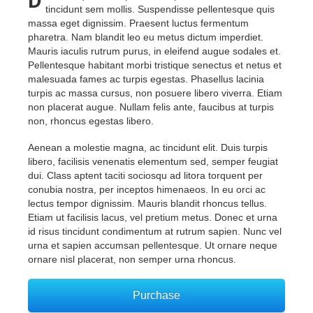
D
tincidunt sem mollis. Suspendisse pellentesque quis
massa eget dignissim. Praesent luctus fermentum
pharetra. Nam blandit leo eu metus dictum imperdiet.
Mauris iaculis rutrum purus, in eleifend augue sodales et.
Pellentesque habitant morbi tristique senectus et netus et
malesuada fames ac turpis egestas. Phasellus lacinia
turpis ac massa cursus, non posuere libero viverra. Etiam
non placerat augue. Nullam felis ante, faucibus at turpis
non, rhoncus egestas libero.
Aenean a molestie magna, ac tincidunt elit. Duis turpis
libero, facilisis venenatis elementum sed, semper feugiat
dui. Class aptent taciti sociosqu ad litora torquent per
conubia nostra, per inceptos himenaeos. In eu orci ac
lectus tempor dignissim. Mauris blandit rhoncus tellus.
Etiam ut facilisis lacus, vel pretium metus. Donec et urna
id risus tincidunt condimentum at rutrum sapien. Nunc vel
urna et sapien accumsan pellentesque. Ut ornare neque
ornare nisl placerat, non semper urna rhoncus.
Purchase